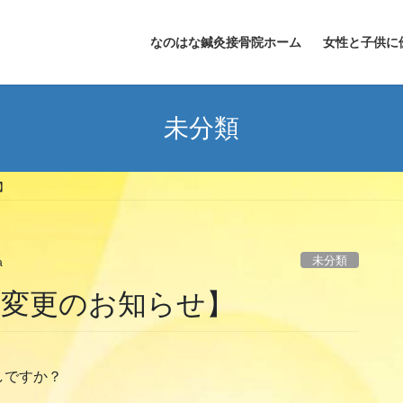
なのはな鍼灸接骨院ホーム
女性と子供に
未分類
】
未分類
a
時間変更のお知らせ】
しですか？