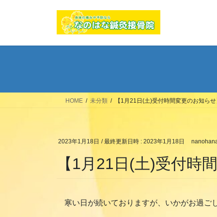
コ
ナ
ン
ビ
テ
ゲ
ン
ー
ツ
シ
へ
ョ
ス
ン
キ
に
ッ
移
HOME
未分類
【1月21日(土)受付時間変更のお知らせ
プ
動
2023年1月18日
/ 最終更新日時 :
2023年1月18日
nanohan
【1月21日(土)受付
寒い日が続いておりますが、いかがお過ご